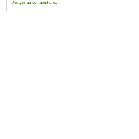
Rédigez un commentaire...
​ Séverine Langevin - L'équilibre au
naturel
E.I.
976 rue des Tesnières
Vauchrétien
49320 BRISSAC LOIRE AUBANCE
07 82 02 25 03
siret
838 321 743 00018
Charte d'éthique
CGV
Mentions Légales