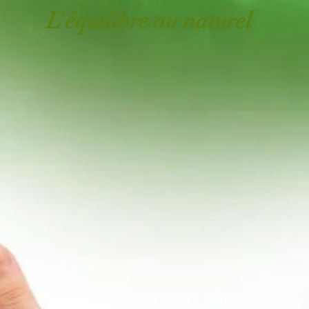
'
L
équilibre
au naturel