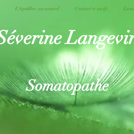
L'équilibre au naturel
Contact et tarifs
Liens
Séverine Langevi
Somatopathe