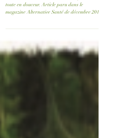
La Méthode Niromathé
La Méthode Niromathé : une thérapie manuelle
toute en douceur. Article paru dans le
magazine Alternative Santé de décembre 2019
- numéro...