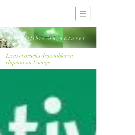
'
L
équilibre
au naturel
Liens et articles disponibles en
cliquant sur l'image