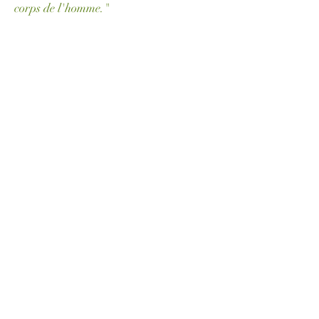
corps de l'homme."
Dr Edward Bach
« La nature a fait un travail parfait.
Si on rétablit un corps parfaitement en
rééquilibrant ses structures, la
nourriture et le repos sont seuls
nécessaires pour aider la nature à faire
le reste. »